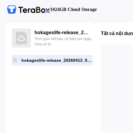
1024GB Cloud Storage
hokageslife-release_20260413_001254.apk
Tất cả nội du
Thời gian hết hạn: có hiệu lực ngày
Chia sẻ từ
hokageslife-release_20260413_001254.apk