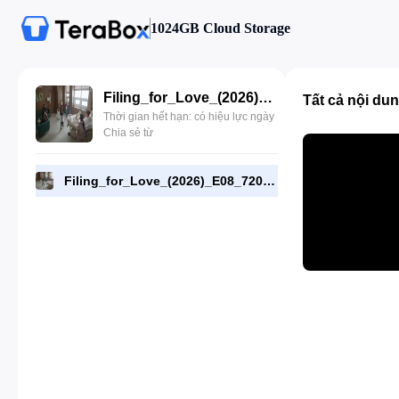
1024GB Cloud Storage
Filing_for_Love_(2026)_E08_720p_WEB-DL_[RMC].mp4
Tất cả nội du
Thời gian hết hạn: có hiệu lực ngày
Chia sẻ từ
Filing_for_Love_(2026)_E08_720p_WEB-DL_[RMC].mp4