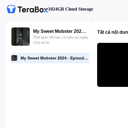
1024GB Cloud Storage
My Sweet Mobster 2024 - Episode 09 - 720p [RMC].mp4
Tất cả nội du
Thời gian hết hạn: có hiệu lực ngày
Chia sẻ từ
My Sweet Mobster 2024 - Episode 09 - 720p [RMC].mp4