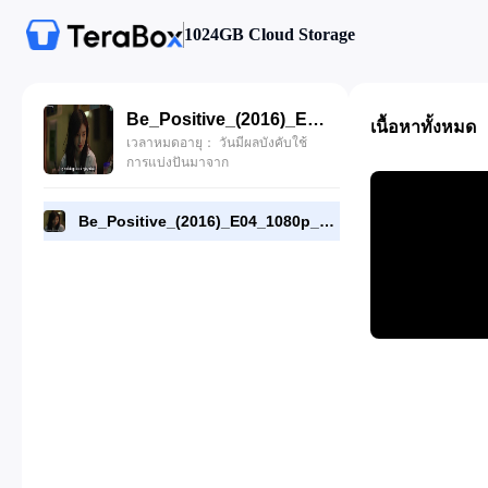
1024GB Cloud Storage
Be_Positive_(2016)_E04_1080p_WEB-DL_[RMC].mp4
เนื้อหาทั้งหมด
เวลาหมดอายุ： วันมีผลบังคับใช้
การแบ่งปันมาจาก
Be_Positive_(2016)_E04_1080p_WEB-DL_[RMC].mp4