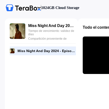
1024GB Cloud Storage
Miss Night And Day 2024 - Episode 11 - 720p NF Web-DL [RMC].mp4
Todo el conte
Tiempo de vencimiento: validez de
días
Compartición proveniente de
Miss Night And Day 2024 - Episode 11 - 720p NF Web-DL [RMC].mp4