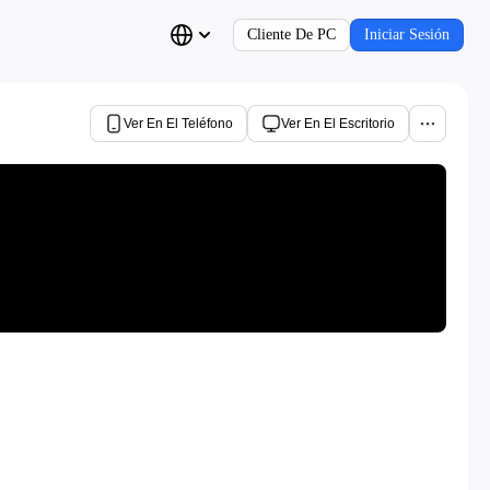
Cliente De PC
Iniciar Sesión
Ver En El Teléfono
Ver En El Escritorio