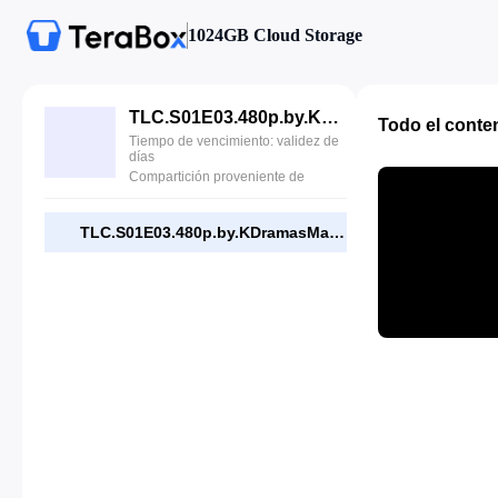
1024GB Cloud Storage
TLC.S01E03.480p.by.KDramasMaza.com.mp4
Todo el conte
Tiempo de vencimiento: validez de
días
Compartición proveniente de
TLC.S01E03.480p.by.KDramasMaza.com.mp4