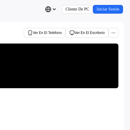
Cliente De PC
Iniciar Sesión
Ver En El Teléfono
Ver En El Escritorio