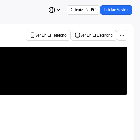
Cliente De PC
Iniciar Sesión
Ver En El Teléfono
Ver En El Escritorio