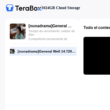
1024GB Cloud Storage
[nunadrama]General Well 14.720p.mp4
Todo el conte
Tiempo de vencimiento: validez de
días
Compartición proveniente de
[nunadrama]General Well 14.720p.mp4