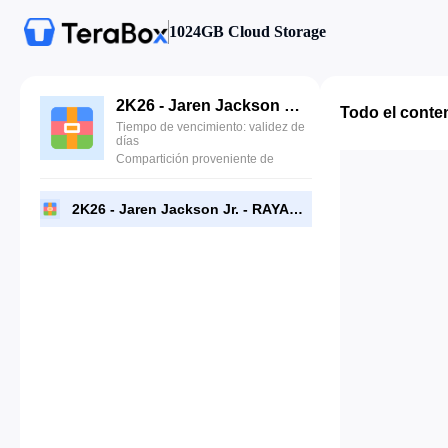
1024GB Cloud Storage
2K26 - Jaren Jackson Jr. - RAYANE22.rar
Todo el conte
Tiempo de vencimiento: validez de
días
Compartición proveniente de
2K26 - Jaren Jackson Jr. - RAYANE22.rar