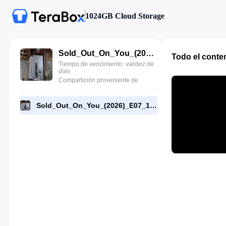
1024GB Cloud Storage
Sold_Out_On_You_(2026)_E07_1080p_WEB-DL_[RMC].mp4
Todo el conte
Tiempo de vencimiento: validez de
días
Compartición proveniente de
Sold_Out_On_You_(2026)_E07_1080p_WEB-DL_[RMC].mp4