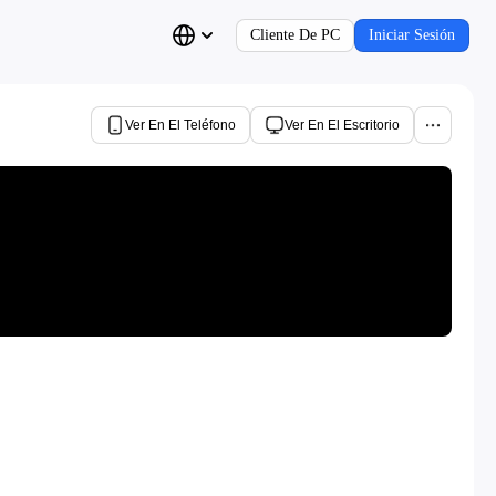
Cliente De PC
Iniciar Sesión
Ver En El Teléfono
Ver En El Escritorio