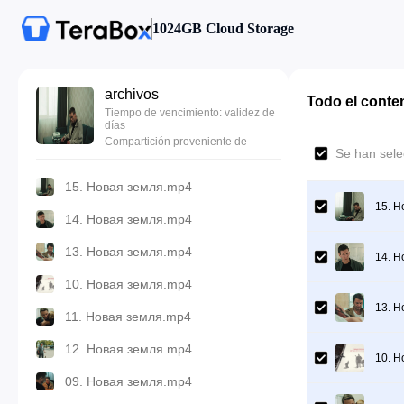
1024GB Cloud Storage
archivos
Todo el conte
Tiempo de vencimiento: validez de
días
Compartición proveniente de
Se han sele
15. Новая земля.mp4
15. Н
14. Новая земля.mp4
13. Новая земля.mp4
14. Н
10. Новая земля.mp4
13. Н
11. Новая земля.mp4
12. Новая земля.mp4
10. Н
09. Новая земля.mp4