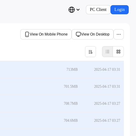
PC Client
Login
View On Mobile Phone
View On Desktop
713MB
2025-04-17 03:31
701.5MB
2025-04-17 03:31
708.7MB
2025-04-17 03:27
704.6MB
2025-04-17 03:27