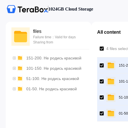
1024GB Cloud Storage
files
All content
Failure time：Valid for days
Sharing from
4 files sele
151-200. Не родись красивой
151-2
101-150. Не родись красивой
51-100. Не родись красивой
101-1
01-50. Не родись красивой
51-10
01-50