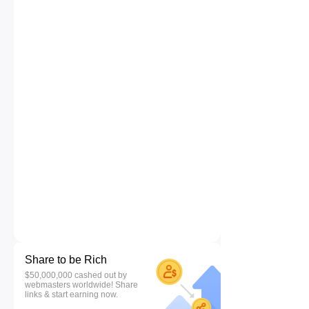
Share to be Rich
$50,000,000 cashed out by
webmasters worldwide! Share
links & start earning now.