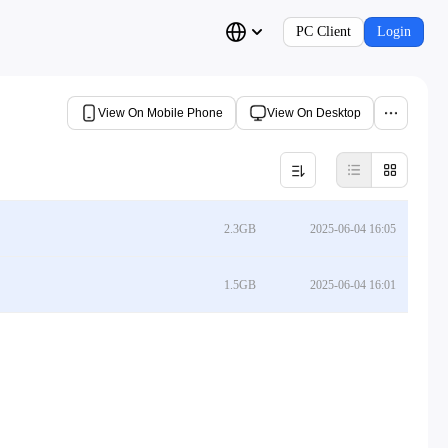
PC Client
Login
View On Mobile Phone
View On Desktop
2.3GB
2025-06-04 16:05
1.5GB
2025-06-04 16:01