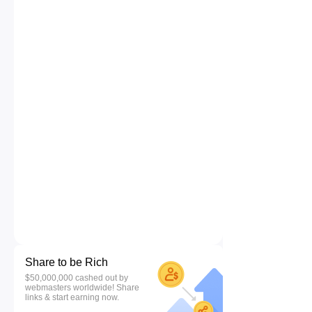
Share to be Rich
$50,000,000 cashed out by
webmasters worldwide! Share
links & start earning now.