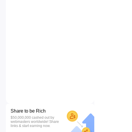
Share to be Rich
$50,000,000 cashed out by
webmasters worldwide! Share
links & start earning now.