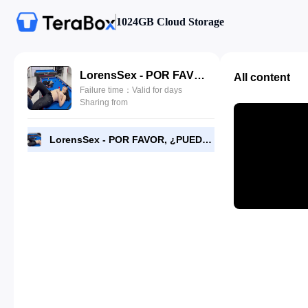
1024GB Cloud Storage
LorensSex - POR FAVOR, ¿PUEDES ENSEÑARME a JUGAR AL BILLAR - SI ME ENSEÑAS TE DARÉ UN PREMIO.mp4
All content
Failure time：Valid for days
Sharing from
LorensSex - POR FAVOR, ¿PUEDES ENSEÑARME a JUGAR AL BILLAR - SI ME ENSEÑAS TE DARÉ UN PREMIO.mp4