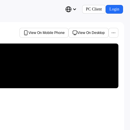
PC Client
Login
View On Mobile Phone
View On Desktop