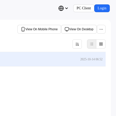
PC Client
Login
View On Mobile Phone
View On Desktop
2025-10-14 06:52