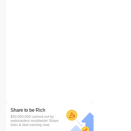
Share to be Rich
$50,000,000 cashed out by
webmasters worldwide! Share
links & start earning now.