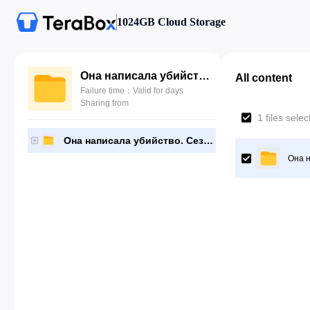
1024GB Cloud Storage
Она написала убийство. Сезон 3
All content
Failure time：Valid for days
Sharing from
1 files sele
Она написала убийство. Сезон 3
Она н