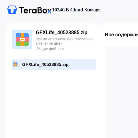
1024GB Cloud Storage
GFXLife_40523885.zip
Все содержа
Время до отказа: Действительно
в течение дней
Общие файлы с
GFXLife_40523885.zip