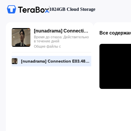
1024GB Cloud Storage
[nunadrama] Connection E03.480p.mp4
Все содержа
Время до отказа: Действительно
в течение дней
Общие файлы с
[nunadrama] Connection E03.480p.mp4