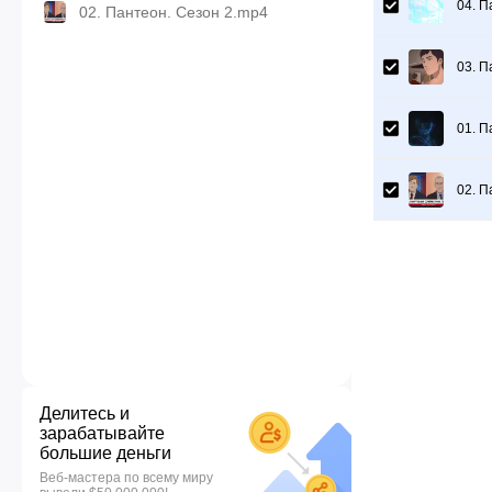
04. П
02. Пантеон. Сезон 2.mp4
03. П
01. П
02. П
Делитесь и
зарабатывайте
большие деньги
Веб-мастера по всему миру