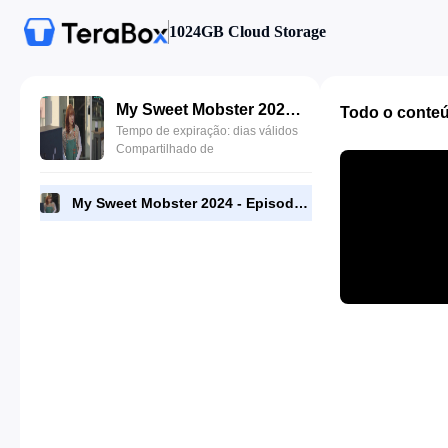
1024GB Cloud Storage
My Sweet Mobster 2024 - Episode 03 - 1080p [RMC].mp4
Todo o conte
Tempo de expiração: dias válidos
Compartilhado de
My Sweet Mobster 2024 - Episode 03 - 1080p [RMC].mp4