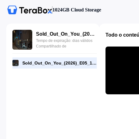
1024GB Cloud Storage
Sold_Out_On_You_(2026)_E05_1080p_WEB-DL_[RMC].mp4
Todo o conte
Tempo de expiração: dias válidos
Compartilhado de
Sold_Out_On_You_(2026)_E05_1080p_WEB-DL_[RMC].mp4