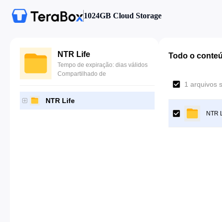
1024GB Cloud Storage
NTR Life
Todo o conte
Tempo de expiração: dias válidos
Compartilhado de
1 arquivos 
NTR Life
NTR L