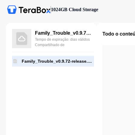
1024GB Cloud Storage
Family_Trouble_v0.9.72-release.apk
Todo o conte
Tempo de expiração: dias válidos
Compartilhado de
Family_Trouble_v0.9.72-release.apk