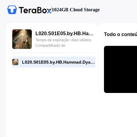
1024GB Cloud Storage
L020.S01E05.by.HB.Hammad.Dyar.mp4
Todo o conte
Tempo de expiração: dias válidos
Compartilhado de
L020.S01E05.by.HB.Hammad.Dyar.mp4