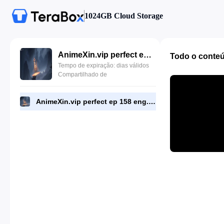
1024GB Cloud Storage
AnimeXin.vip perfect ep 158 eng.mp4
Todo o conte
Tempo de expiração: dias válidos
Compartilhado de
AnimeXin.vip perfect ep 158 eng.mp4