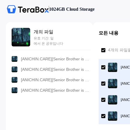
1024GB Cloud Storage
개의 파일
모든 내용
유효 기간: 일
에서 온 공유입니다
4개의 파일을
[ANICHIN.CARE][Senior Brother is Too Steady][2023][89].[1080p].mp4
[ANIC
[ANICHIN.CARE][Senior Brother is Too Steady][2023][89].[360p].mp4
[ANICHIN.CARE][Senior Brother is Too Steady][2023][89].[480p].mp4
[ANIC
[ANICHIN.CARE][Senior Brother is Too Steady][2023][89].[720p].mp4
[ANIC
[ANIC