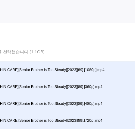
 선택했습니다 (1.1GB)
HIN.CARE][Senior Brother is Too Steady][2023][89].[1080p].mp4
HIN.CARE][Senior Brother is Too Steady][2023][89].[360p].mp4
HIN.CARE][Senior Brother is Too Steady][2023][89].[480p].mp4
HIN.CARE][Senior Brother is Too Steady][2023][89].[720p].mp4