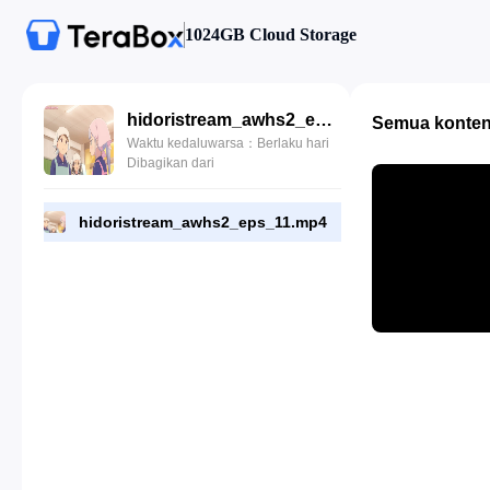
1024GB Cloud Storage
hidoristream_awhs2_eps_11.mp4
Semua konte
Waktu kedaluwarsa：Berlaku hari
Dibagikan dari
hidoristream_awhs2_eps_11.mp4