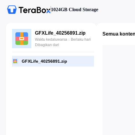
1024GB Cloud Storage
GFXLife_40256891.zip
Semua konte
Waktu kedaluwarsa：Berlaku hari
Dibagikan dari
GFXLife_40256891.zip