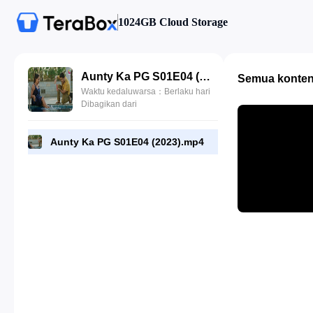
1024GB Cloud Storage
Aunty Ka PG S01E04 (2023).mp4
Semua konte
Waktu kedaluwarsa：Berlaku hari
Dibagikan dari
Aunty Ka PG S01E04 (2023).mp4