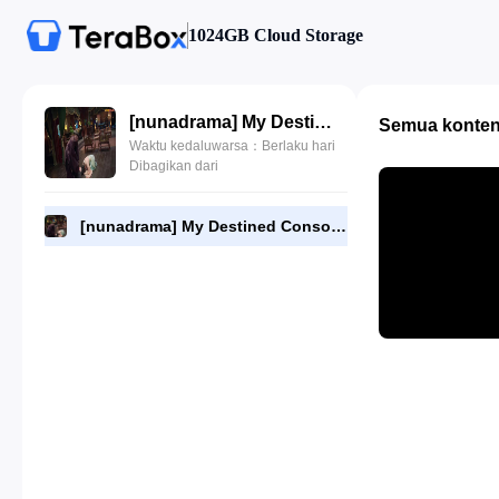
1024GB Cloud Storage
[nunadrama] My Destined Consort Episode 19.480p.mp4
Semua konte
Waktu kedaluwarsa：Berlaku hari
Dibagikan dari
[nunadrama] My Destined Consort Episode 19.480p.mp4