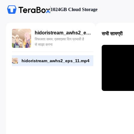
1024GB Cloud Storage
hidoristream_awhs2_eps_11.mp4
सभी सामग्री
विफलता समय: एक्सएक्स दिन प्रभावी है
से साझा करना
hidoristream_awhs2_eps_11.mp4